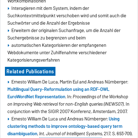
Wortkombinationen
Interagieren mit dem System, indem der
Suchkontextmittelpunkt verschoben wird und somit auch die
Suchwörter und die Anzahl der Ergebnisse
Erweitern der originalen Suchanfrage, um die Anzahl der
Suchergebnisse zu begrenzen und beim
automatischen Kategorisieren der empfangenen
Webdokumente unter Zuhilfenahme verschiedener
Kategorisierungsverfahren
Related Publications
Ernesto William De Luca, Martin Eul and Andreas Nürnberger:
Multilingual Query-Reformulation using an RDF-OWL
EuroWordNet Representation
. In:
Proceedings of the Workshop
on Improving Web retrieval for non-English queries (iNEWS07).
In
conjunction with the SIGIR 2007 Konferenz, Amsterdam, 2007.
Ernesto William De Luca und Andreas Nürnberger:
Using
clustering methods to improve ontology-based query term
disambiguation
,
Int. Journal of Intelligent Systems
, 21:7, S. 693-709,