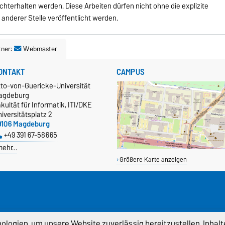
chterhalten werden. Diese Arbeiten dürfen nicht ohne die explizite
 anderer Stelle veröffentlicht werden.
tner:
Webmaster
ONTAKT
CAMPUS
tto-von-Guericke-Universität
agdeburg
kultät für Informatik, ITI/DKE
iversitätsplatz 2
9106 Magdeburg
+49 391 67-58665
mehr…
Größere Karte anzeigen
logien, um unsere Website zuverlässig bereitzustellen, Inhalt