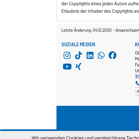
der Copyrights eines jeden Autors aufre
Erlaubnis der Inhaber des Copyrights an
Letzte Änderung: 04.12.2020
-
Ansprechpar
SOZIALE MEDIEN
K
O
M
Fa
Un
3
Wir verwenden Cookies und vergleichbare Techno