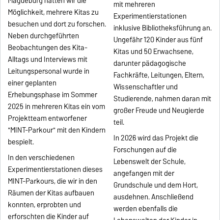
Magdeburg hatten wir die
mit mehreren
Möglichkeit, mehrere Kitas zu
Experimentierstationen
besuchen und dort zu forschen.
inklusive Bibliotheksführung an.
Neben durchgeführten
Ungefähr 120 Kinder aus fünf
Beobachtungen des Kita-
Kitas und 50 Erwachsene,
Alltags und Interviews mit
darunter pädagogische
Leitungspersonal wurde in
Fachkräfte, Leitungen, Eltern,
einer geplanten
Wissenschaftler und
Erhebungsphase im Sommer
Studierende, nahmen daran mit
2025 in mehreren Kitas ein vom
großer Freude und Neugierde
Projektteam entworfener
teil.
"MINT-Parkour" mit den Kindern
In 2026 wird das Projekt die
bespielt.
Forschungen auf die
In den verschiedenen
Lebenswelt der Schule,
Experimentierstationen dieses
angefangen mit der
MINT-Parkours, die wir in den
Grundschule und dem Hort,
Räumen der Kitas aufbauen
ausdehnen. Anschließend
konnten, erprobten und
werden ebenfalls die
erforschten die Kinder auf