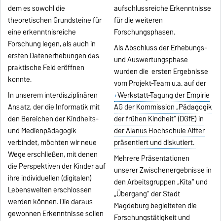
dem es sowohl die
aufschlussreiche Erkenntnisse
theoretischen Grundsteine für
für die weiteren
eine erkenntnisreiche
Forschungsphasen.
Forschung legen, als auch in
Als Abschluss der Erhebungs-
ersten Datenerhebungen das
und Auswertungsphase
praktische Feld eröffnen
wurden die ersten Ergebnisse
konnte.
vom Projekt-Team u.a. auf der
In unserem interdisziplinären
Werkstatt-Tagung der Empirie
Ansatz, der die Informatik mit
AG der Kommission „Pädagogik
den Bereichen der Kindheits-
der frühen Kindheit“ (DGfE) in
und Medienpädagogik
der Alanus Hochschule Alfter
verbindet, möchten wir neue
präsentiert und diskutiert.
Wege erschließen, mit denen
Mehrere Präsentationen
die Perspektiven der Kinder auf
unserer Zwischenergebnisse in
ihre individuellen (digitalen)
den Arbeitsgruppen „Kita“ und
Lebenswelten erschlossen
„Übergang“ der Stadt
werden können. Die daraus
Magdeburg begleiteten die
gewonnen Erkenntnisse sollen
Forschungstätigkeit und