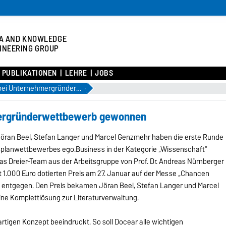
A AND KNOWLEDGE
INEERING GROUP
PUBLIKATIONEN
LEHRE
JOBS
Erster Preis bei Unternehmergründerwettbewerb gewonnen
hmergründerwettbewerb gewonnen
öran Beel, Stefan Langer und Marcel Genzmehr haben die erste Runde
planwettbewerbes ego.Business in der Kategorie „Wissenschaft“
s Dreier-Team aus der Arbeitsgruppe von Prof. Dr. Andreas Nürnberger
 1.000 Euro dotierten Preis am 27. Januar auf der Messe „Chancen
le entgegen. Den Preis bekamen Jöran Beel, Stefan Langer und Marcel
ine Komplettlösung zur Literaturverwaltung.
rtigen Konzept beeindruckt. So soll Docear alle wichtigen