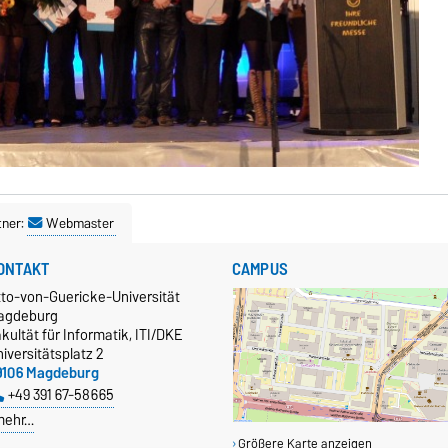
tner:
Webmaster
ONTAKT
CAMPUS
tto-von-Guericke-Universität
agdeburg
kultät für Informatik, ITI/DKE
iversitätsplatz 2
9106 Magdeburg
+49 391 67-58665
mehr…
Größere Karte anzeigen