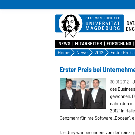
DAT
ENG
NEWS
MITARBEITER
FORSCHUNG
Home
News
2012
Erster Preis bei Unterne
30.01.2012 -
J
des Business
gewonnen. Da
nahm den mit
2012“ in Hal
Genzmehr für ihre Software „Docear“, e
Die Jury war besonders von dem einziga