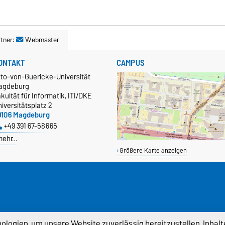
tner:
Webmaster
ONTAKT
CAMPUS
tto-von-Guericke-Universität
agdeburg
kultät für Informatik, ITI/DKE
iversitätsplatz 2
9106 Magdeburg
+49 391 67-58665
mehr…
Größere Karte anzeigen
logien, um unsere Website zuverlässig bereitzustellen, Inhalt