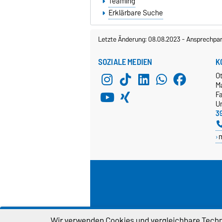
Teaming
Erklärbare Suche
Letzte Änderung: 08.08.2023
-
Ansprechpar
SOZIALE MEDIEN
K
O
M
Fa
Un
3
Wir verwenden Cookies und vergleichbare Techno